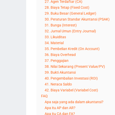
27. Agen Terdaftar (CA)
28. Biaya Tetap (Fixed Cost)
29. Buku Besar (General Ledger)
30. Peraturan Standar Akuntansi (PSAK)
31. Bunga (Interest)
32. Jurnal Umun (Entry Journal)
33. Likuiditas
34. Material
35. Pembelian Kredit (On Account)
36. Biaya Overhead
37. Penggajian
38. Nilai Sekarang (Present Value/PV)
39. Bukti Akuntansi
40. Pengembalian Investasi (ROI)
41. Neraca Saldo
42. Biaya Variabel (Variabel Cost)
FAQ
Apa saja yang ada dalam akuntansi?
Apa itu AP dan AR?
Apa itu CA dan FA?