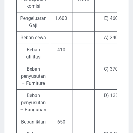
komisi
Pengeluaran
1.600
E) 460
Gaji
Beban sewa
A) 240
Beban
410
utilitas
Beban
C) 370
penyusutan
– Furniture
Beban
D) 130
penyusutan
– Bangunan
Beban iklan
650