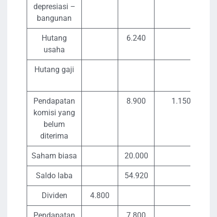
depresiasi –
bangunan
Hutang
6.240
usaha
Hutang gaji
Pendapatan
8.900
1.150
komisi yang
belum
diterima
Saham biasa
20.000
Saldo laba
54.920
Dividen
4.800
Pendapatan
7.800
1