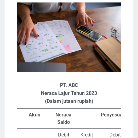
PT. ABC
Neraca Lajur Tahun 2023
(Dalam jutaan rupiah)
Akun
Neraca
Penyesuaian
Saldo
Debit
Kredit
Debit
K