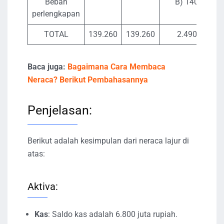
Beban
B) 140
perlengkapan
TOTAL
139.260
139.260
2.490
2
Baca juga:
Bagaimana Cara Membaca
Neraca? Berikut Pembahasannya
Penjelasan:
Berikut adalah kesimpulan dari neraca lajur di
atas:
Aktiva:
Kas
: Saldo kas adalah 6.800 juta rupiah.