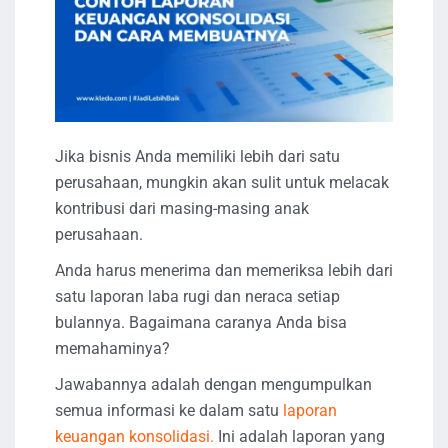
Jika bisnis Anda memiliki lebih dari satu
perusahaan, mungkin akan sulit untuk melacak
kontribusi dari masing-masing anak
perusahaan.
Anda harus menerima dan memeriksa lebih dari
satu laporan laba rugi dan neraca setiap
bulannya. Bagaimana caranya Anda bisa
memahaminya?
Jawabannya adalah dengan mengumpulkan
semua informasi ke dalam satu
laporan
keuangan konsolidasi.
Ini adalah laporan yang