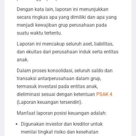
Dengan kata lain, laporan ini menunjukkan
secara ringkas apa yang dimiliki dan apa yang
menjadi kewajiban grup perusahaan pada
suatu waktu tertentu.
Laporan ini mencakup seluruh aset, liabilitas,
dan ekuitas dari perusahaan induk serta entitas
anak.
Dalam proses konsolidasi, seluruh saldo dan
transaksi antarperusahaan dalam grup,
termasuk investasi pada entitas anak,
dieliminasi sesuai dengan ketentuan
PSAK 4
(Laporan keuangan tersendiri).
Manfaat laporan posisi keuangan adalah:
Digunakan investor dan kreditor untuk
menilai tingkat risiko dan kesehatan