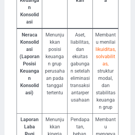
Keuanga
kan
a
n
Konsolid
asi
Neraca
Menunju
Aset,
Membant
Konsolid
kkan
liabilitas,
u menilai
asi
posisi
dan
likuiditas,
(Laporan
keuanga
ekuitas
solvabilit
Posisi
n grup
gabunga
as,
Keuanga
perusaha
n setelah
struktur
n
an pada
eliminasi
modal,
Konsolid
tanggal
transaksi
dan
asi)
tertentu
antarper
stabilitas
usahaan
keuanga
n grup
Laporan
Menunju
Pendapa
Membant
Laba
kkan
tan,
u
Rugi
kinerja
beban,
mengeva