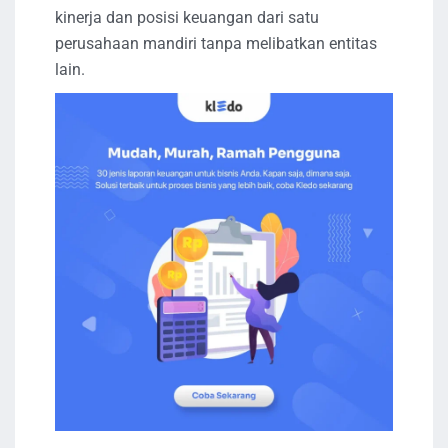
kinerja dan posisi keuangan dari satu
perusahaan mandiri tanpa melibatkan entitas
lain.