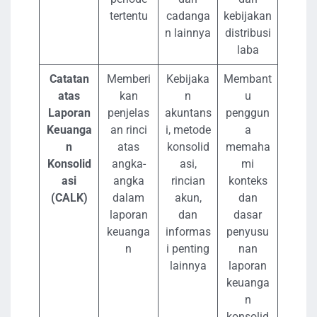
tertentu
cadanga
kebijakan
n lainnya
distribusi
laba
Catatan
Memberi
Kebijaka
Membant
atas
kan
n
u
Laporan
penjelas
akuntans
penggun
Keuanga
an rinci
i, metode
a
n
atas
konsolid
memaha
Konsolid
angka-
asi,
mi
asi
angka
rincian
konteks
(CALK)
dalam
akun,
dan
laporan
dan
dasar
keuanga
informas
penyusu
n
i penting
nan
lainnya
laporan
keuanga
n
konsolid