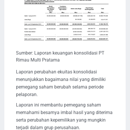
Sumber: Laporan keuangan konsolidasi PT
Rimau Multi Pratama
Laporan perubahan ekuitas konsolidasi
menunjukkan bagaimana nilai yang dimiliki
pemegang saham berubah selama periode
pelaporan.
Laporan ini membantu pemegang saham
memahami besarnya imbal hasil yang diterima
serta perubahan kepemilikan yang mungkin
terjadi dalam grup perusahaan.