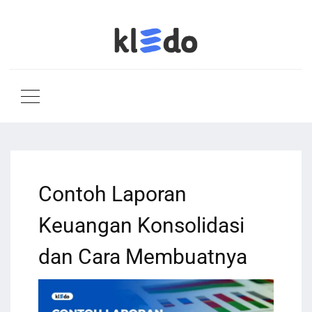
Contoh Laporan
Keuangan Konsolidasi
dan Cara Membuatnya