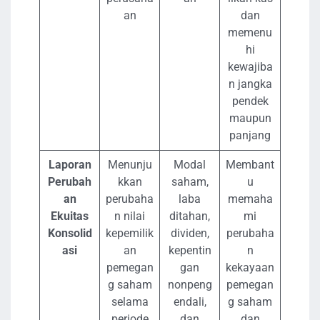
an
dan
memenu
hi
kewajiba
n jangka
pendek
maupun
panjang
Laporan
Menunju
Modal
Membant
Perubah
kkan
saham,
u
an
perubaha
laba
memaha
Ekuitas
n nilai
ditahan,
mi
Konsolid
kepemilik
dividen,
perubaha
asi
an
kepentin
n
pemegan
gan
kekayaan
g saham
nonpeng
pemegan
selama
endali,
g saham
periode
dan
dan