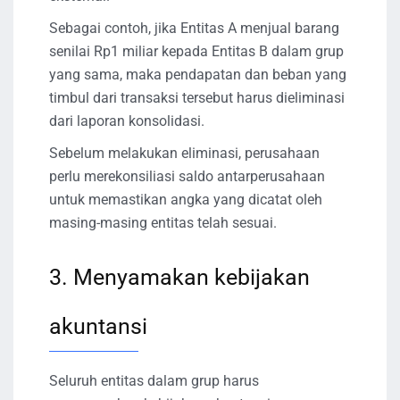
Sebagai contoh, jika Entitas A menjual barang
senilai Rp1 miliar kepada Entitas B dalam grup
yang sama, maka pendapatan dan beban yang
timbul dari transaksi tersebut harus dieliminasi
dari laporan konsolidasi.
Sebelum melakukan eliminasi, perusahaan
perlu merekonsiliasi saldo antarperusahaan
untuk memastikan angka yang dicatat oleh
masing-masing entitas telah sesuai.
3. Menyamakan kebijakan
akuntansi
Seluruh entitas dalam grup harus