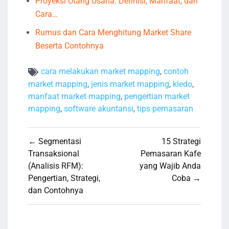
Proyeksi Utang Usaha: Definisi, Manfaat, dan
Cara…
Rumus dan Cara Menghitung Market Share
Beserta Contohnya
cara melakukan market mapping
,
contoh
market mapping
,
jenis market mapping
,
kledo
,
manfaat market mapping
,
pengertian market
mapping
,
software akuntansi
,
tips pemasaran
Navigasi
← Segmentasi
15 Strategi
pos
Transaksional
Pemasaran Kafe
(Analisis RFM):
yang Wajib Anda
Pengertian, Strategi,
Coba →
dan Contohnya