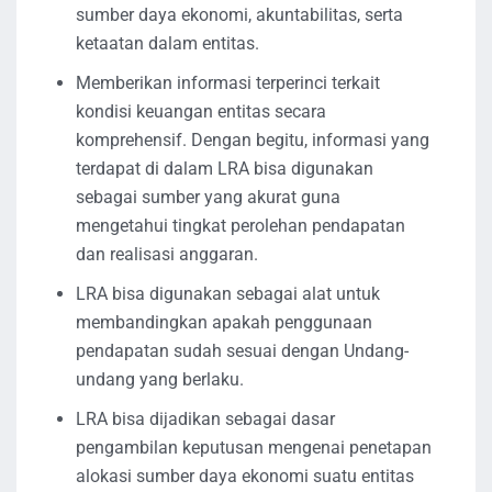
sumber daya ekonomi, akuntabilitas, serta
ketaatan dalam entitas.
Memberikan informasi terperinci terkait
kondisi keuangan entitas secara
komprehensif. Dengan begitu, informasi yang
terdapat di dalam LRA bisa digunakan
sebagai sumber yang akurat guna
mengetahui tingkat perolehan pendapatan
dan realisasi anggaran.
LRA bisa digunakan sebagai alat untuk
membandingkan apakah penggunaan
pendapatan sudah sesuai dengan Undang-
undang yang berlaku.
LRA bisa dijadikan sebagai dasar
pengambilan keputusan mengenai penetapan
alokasi sumber daya ekonomi suatu entitas