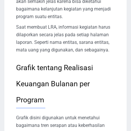
akan semakin jelas karena bisa diketahui
bagaimana kelanjutan kegiatan yang menjadi
program suatu entitas.
Saat membuat LRA, informasi kegiatan harus
dilaporkan secara jelas pada setiap halaman
laporan. Seperti nama entitas, sarana entitas,
mata uang yang digunakan, dan sebagainya.
Grafik tentang Realisasi
Keuangan Bulanan per
Program
Grafik disini digunakan untuk menetahui
bagaimana tren serapan atau keberhasilan