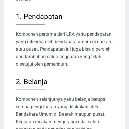
1. Pendapatan
Komponen pertama dari LRA yaitu pendapatan
yang diterima oleh bendahara umum di daerah
atau pusat. Pendapatan ini juga bisa diperoleh
dari tambahan saldo anggaran yang telah
disetujui oleh pemerintah.
2. Belanja
Komponen selanjutnya yaitu belanja berupa
semua pengeluaran yang dilakukan oleh
Bendahara Umum di Daerah maupun pusat.
Kegiatan ini akan mengurangi nilai saldo