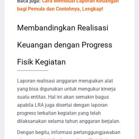
Baca juga:
Cara Membuat Laporan Keuangan
bagi Pemula dan Contohnya, Lengkap!
Membandingkan Realisasi
Keuangan dengan Progress
Fisik Kegiatan
Laporan realisasi anggaran merupakan alat
yang bisa digunakan untuk mengukur kinerja
suatu entitas. Hal ini akan semakin bagus
apabila LRA juga disertai dengan laporan
progress terkaitan kegiatan yang telah
dilaksanakan selama tahun anggaran berjalan.
Dengan begitu, informasi pertanggungjawaban