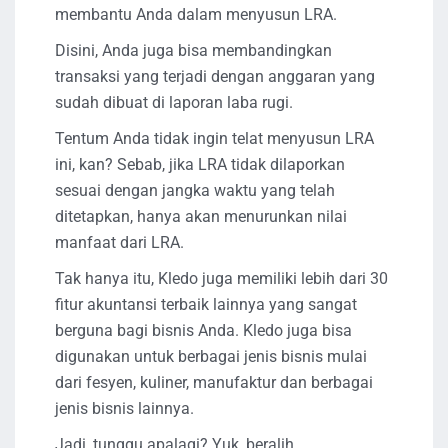
membantu Anda dalam menyusun LRA.
Disini, Anda juga bisa membandingkan
transaksi yang terjadi dengan anggaran yang
sudah dibuat di laporan laba rugi.
Tentum Anda tidak ingin telat menyusun LRA
ini, kan? Sebab, jika LRA tidak dilaporkan
sesuai dengan jangka waktu yang telah
ditetapkan, hanya akan menurunkan nilai
manfaat dari LRA.
Tak hanya itu, Kledo juga memiliki lebih dari 30
fitur akuntansi terbaik lainnya yang sangat
berguna bagi bisnis Anda. Kledo juga bisa
digunakan untuk berbagai jenis bisnis mulai
dari fesyen, kuliner, manufaktur dan berbagai
jenis bisnis lainnya.
Jadi, tunggu apalagi? Yuk, beralih