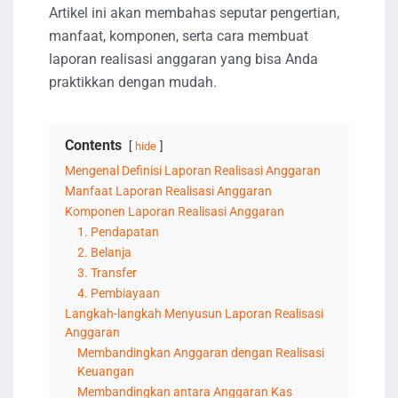
Artikel ini akan membahas seputar pengertian,
manfaat, komponen, serta cara membuat
laporan realisasi anggaran yang bisa Anda
praktikkan dengan mudah.
Contents
hide
Mengenal Definisi Laporan Realisasi Anggaran
Manfaat Laporan Realisasi Anggaran
Komponen Laporan Realisasi Anggaran
1. Pendapatan
2. Belanja
3. Transfer
4. Pembiayaan
Langkah-langkah Menyusun Laporan Realisasi
Anggaran
Membandingkan Anggaran dengan Realisasi
Keuangan
Membandingkan antara Anggaran Kas