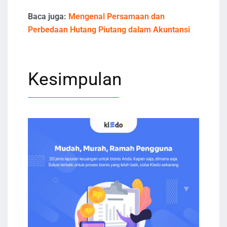
Baca juga:
Mengenal Persamaan dan
Perbedaan Hutang Piutang dalam Akuntansi
Kesimpulan