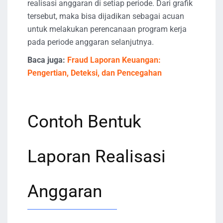
realisasi anggaran di setiap periode. Dari grafik
tersebut, maka bisa dijadikan sebagai acuan
untuk melakukan perencanaan program kerja
pada periode anggaran selanjutnya.
Baca juga:
Fraud Laporan Keuangan:
Pengertian, Deteksi, dan Pencegahan
Contoh Bentuk
Laporan Realisasi
Anggaran