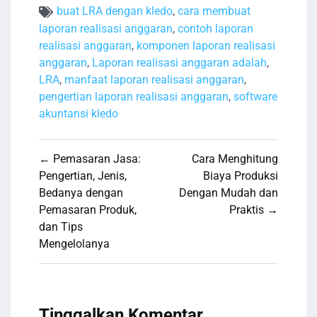
buat LRA dengan kledo
,
cara membuat
laporan realisasi anggaran
,
contoh laporan
realisasi anggaran
,
komponen laporan realisasi
anggaran
,
Laporan realisasi anggaran adalah
,
LRA
,
manfaat laporan realisasi anggaran
,
pengertian laporan realisasi anggaran
,
software
akuntansi kledo
Navigasi
← Pemasaran Jasa:
Cara Menghitung
pos
Pengertian, Jenis,
Biaya Produksi
Bedanya dengan
Dengan Mudah dan
Pemasaran Produk,
Praktis →
dan Tips
Mengelolanya
Tinggalkan Komentar