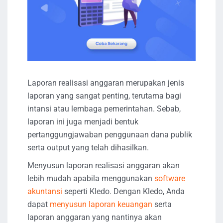
Laporan realisasi anggaran merupakan jenis
laporan yang sangat penting, terutama bagi
intansi atau lembaga pemerintahan. Sebab,
laporan ini juga menjadi bentuk
pertanggungjawaban penggunaan dana publik
serta output yang telah dihasilkan.
Menyusun laporan realisasi anggaran akan
lebih mudah apabila menggunakan
software
akuntansi
seperti Kledo. Dengan Kledo, Anda
dapat
menyusun laporan keuangan
serta
laporan anggaran yang nantinya akan