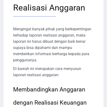
Realisasi Anggaran
Mengingat banyak pihak yang berkepentingan
terhadap laporan realisasi anggaran, maka
laporan ini harus dibuat dengan baik benar
supaya bisa dipahami dan mampu
memberikan informasi berharga kepada para
penggunanya.
Di bawah ini merupakan cara menyusun
laporan realisasi anggaran:
Membandingkan Anggaran
dengan Realisasi Keuangan