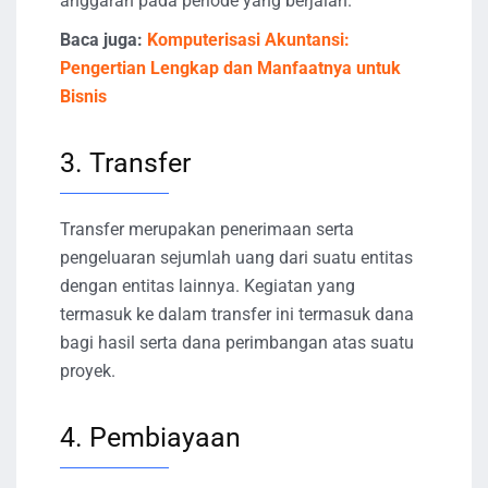
anggaran pada periode yang berjalan.
Baca juga:
Komputerisasi Akuntansi:
Pengertian Lengkap dan Manfaatnya untuk
Bisnis
3. Transfer
Transfer merupakan penerimaan serta
pengeluaran sejumlah uang dari suatu entitas
dengan entitas lainnya. Kegiatan yang
termasuk ke dalam transfer ini termasuk dana
bagi hasil serta dana perimbangan atas suatu
proyek.
4. Pembiayaan