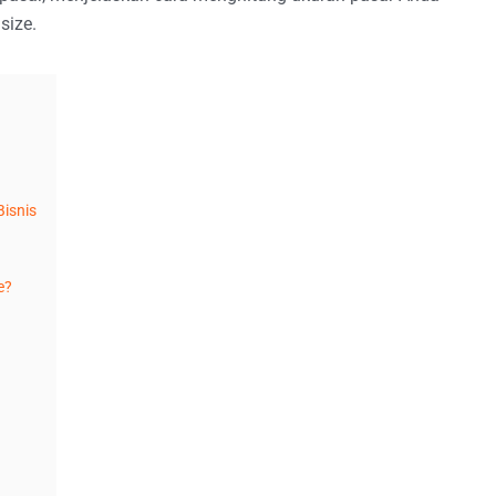
size.
isnis
e?