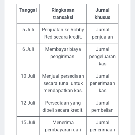
Tanggal
Ringkasan
Jurnal
transaksi
khusus
5 Juli
Penjualan ke Robby
Jurnal
Red secara kredit.
penjualan
6 Juli
Membayar biaya
Jurnal
pengiriman.
pengeluaran
kas
10 Juli
Menjual persediaan
Jurnal
secara tunai untuk
penerimaan
mendapatkan kas.
kas
12 Juli
Persediaan yang
Jurnal
dibeli secara kredit.
pembelian
15 Juli
Menerima
Jurnal
pembayaran dari
penerimaan