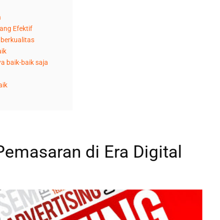
a
n
ang Efektif
berkualitas
aik
a baik-baik saja
aik
Pemasaran di Era Digital