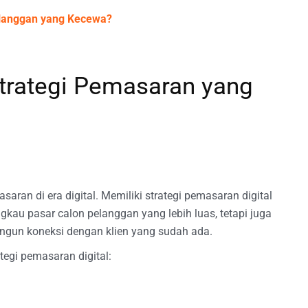
langgan yang Kecewa?
trategi Pemasaran yang
aran di era digital. Memiliki strategi pemasaran digital
au pasar calon pelanggan yang lebih luas, tetapi juga
gun koneksi dengan klien yang sudah ada.
tegi pemasaran digital: