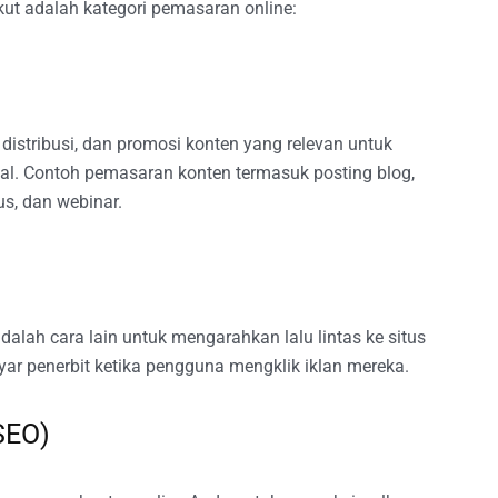
ikut adalah kategori pemasaran online:
distribusi, dan promosi konten yang relevan untuk
al. Contoh pemasaran konten termasuk posting blog,
sus, dan webinar.
 adalah cara lain untuk mengarahkan lalu lintas ke situs
yar penerbit ketika pengguna mengklik iklan mereka.
SEO)