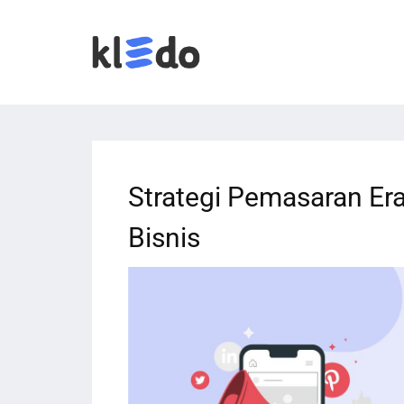
Strategi Pemasaran Era
Bisnis