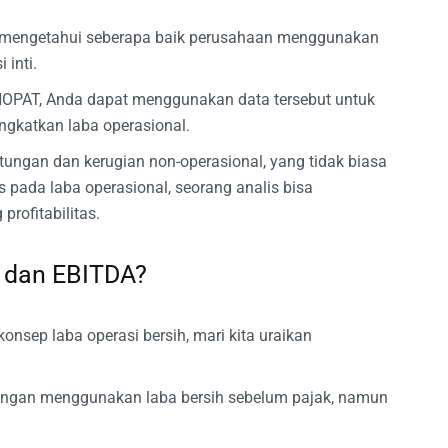
k mengetahui seberapa baik perusahaan menggunakan
 inti.
NOPAT, Anda dapat menggunakan data tersebut untuk
gkatkan laba operasional.
tungan dan kerugian non-operasional, yang tidak biasa
s pada laba operasional, seorang analis bisa
rofitabilitas.
T dan EBITDA?
sep laba operasi bersih, mari kita uraikan
dengan menggunakan laba bersih sebelum pajak, namun