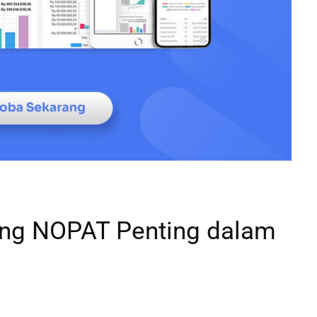
ng NOPAT Penting dalam