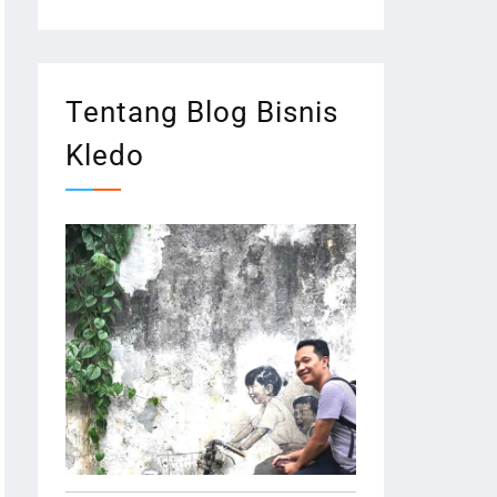
Tentang Blog Bisnis
Kledo