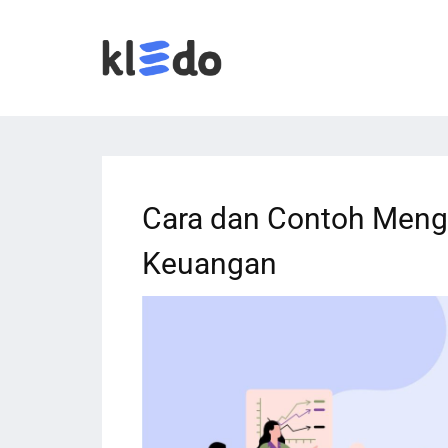
Cara dan Contoh Meng
Keuangan