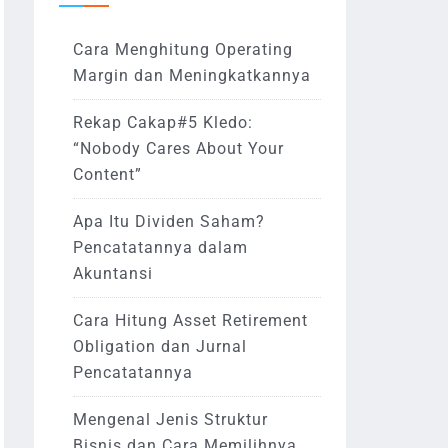
Cara Menghitung Operating
Margin dan Meningkatkannya
Rekap Cakap#5 Kledo:
“Nobody Cares About Your
Content”
Apa Itu Dividen Saham?
Pencatatannya dalam
Akuntansi
Cara Hitung Asset Retirement
Obligation dan Jurnal
Pencatatannya
Mengenal Jenis Struktur
Bisnis dan Cara Memilihnya