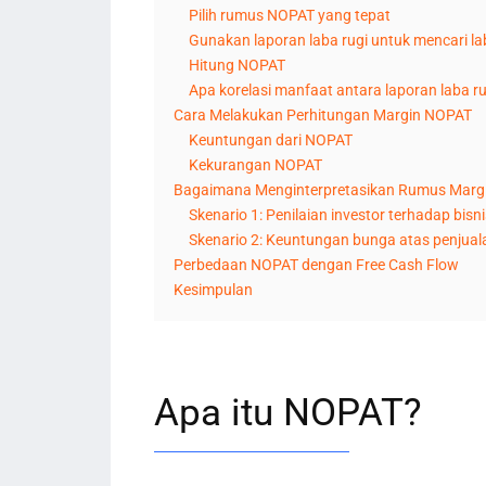
Pilih rumus NOPAT yang tepat
Gunakan laporan laba rugi untuk mencari la
Hitung NOPAT
Apa korelasi manfaat antara laporan laba r
Cara Melakukan Perhitungan Margin NOPAT
Keuntungan dari NOPAT
Kekurangan NOPAT
Bagaimana Menginterpretasikan Rumus Marg
Skenario 1: Penilaian investor terhadap bisn
Skenario 2: Keuntungan bunga atas penjual
Perbedaan NOPAT dengan Free Cash Flow
Kesimpulan
Apa itu NOPAT?