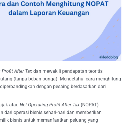
 Profit After Tax
dan mewakili pendapatan teoritis
ki utang (tanpa beban bunga). Mengetahui cara menghitung
iperbandingkan dengan pesaing berdasarkan dari
pajak atau
Net Operating Profit After Tax
(NOPAT)
 dari operasi bisnis sehari-hari dan memberikan
ilik bisnis untuk memanfaatkan peluang yang