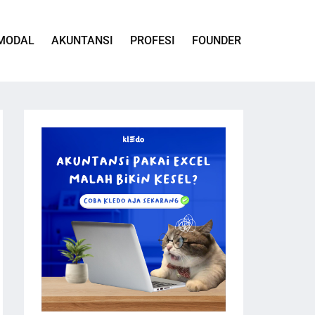
MODAL
AKUNTANSI
PROFESI
FOUNDER