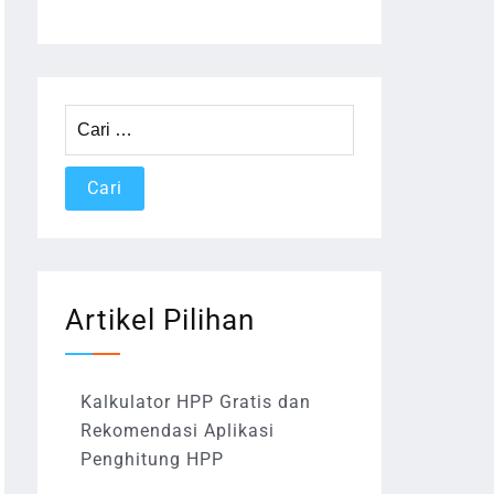
Cari
untuk:
Artikel Pilihan
Kalkulator HPP Gratis dan
Rekomendasi Aplikasi
Penghitung HPP