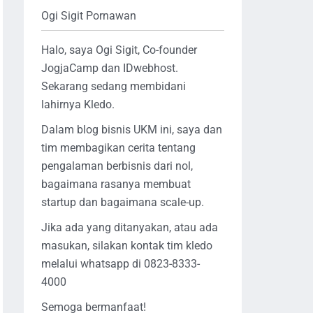
Ogi Sigit Pornawan
Halo, saya Ogi Sigit, Co-founder
JogjaCamp dan IDwebhost.
Sekarang sedang membidani
lahirnya Kledo.
Dalam blog bisnis UKM ini, saya dan
tim membagikan cerita tentang
pengalaman berbisnis dari nol,
bagaimana rasanya membuat
startup dan bagaimana scale-up.
Jika ada yang ditanyakan, atau ada
masukan, silakan kontak tim kledo
melalui whatsapp di 0823-8333-
4000
Semoga bermanfaat!