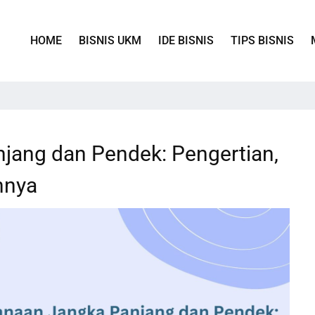
HOME
BISNIS UKM
IDE BISNIS
TIPS BISNIS
jang dan Pendek: Pengertian,
hnya