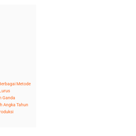
Berbagai Metode
Lurus
un Ganda
ah Angka Tahun
roduksi