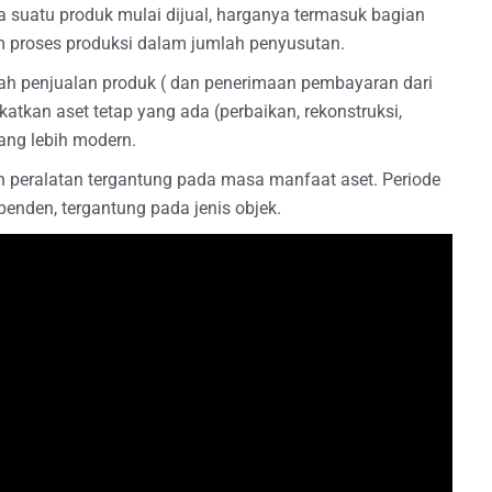
ika suatu produk mulai dijual, harganya termasuk bagian
 proses produksi dalam jumlah penyusutan.
lah penjualan produk ( dan penerimaan pembayaran dari
atkan aset tetap yang ada (perbaikan, rekonstruksi,
yang lebih modern.
n peralatan tergantung pada masa manfaat aset. Periode
penden, tergantung pada jenis objek.