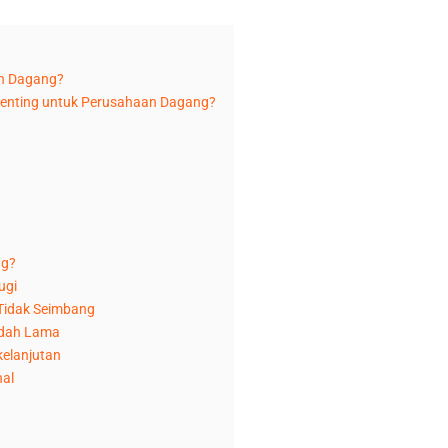
an Dagang?
enting untuk Perusahaan Dagang?
ng?
ugi
 Tidak Seimbang
udah Lama
kelanjutan
nal