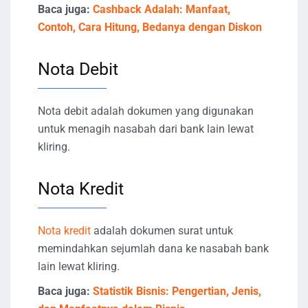
Baca juga:
Cashback Adalah: Manfaat,
Contoh, Cara Hitung, Bedanya dengan Diskon
Nota Debit
Nota debit adalah dokumen yang digunakan
untuk menagih nasabah dari bank lain lewat
kliring.
Nota Kredit
Nota kredit
adalah dokumen surat untuk
memindahkan sejumlah dana ke nasabah bank
lain lewat kliring.
Baca juga:
Statistik Bisnis: Pengertian, Jenis,