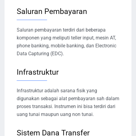
Saluran Pembayaran
Saluran pembayaran terdiri dari beberapa
komponen yang meliputi teller input, mesin AT,
phone banking, mobile banking, dan Electronic
Data Capturing (EDC).
Infrastruktur
Infrastruktur adalah sarana fisik yang
digunakan sebagai alat pembayaran sah dalam
proses transaksi. Instrumen ini bisa terdiri dari
uang tunai maupun uang non tunai.
Sistem Dana Transfer