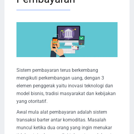
Sistem pembayaran terus berkembang
mengikuti perkembangan uang, dengan 3
elemen penggerak yaitu inovasi teknologi dan
model bisnis, tradisi masyarakat dan kebijakan
yang otoritatif.
Awal mula alat pembayaran adalah sistem
transaksi barter antar komoditas. Masalah
muncul ketika dua orang yang ingin menukar