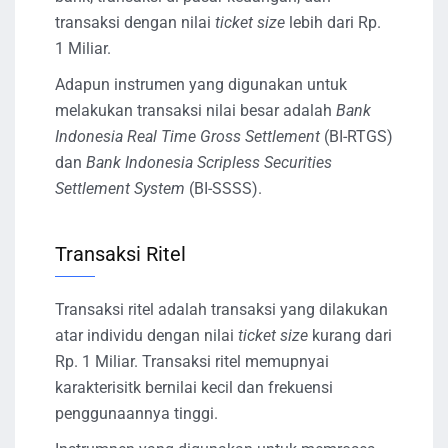
transaksi dengan nilai
ticket size
lebih dari Rp.
1 Miliar.
Adapun instrumen yang digunakan untuk
melakukan transaksi nilai besar adalah
Bank
Indonesia Real Time Gross Settlement
(BI-RTGS)
dan
Bank Indonesia Scripless Securities
Settlement System
(BI-SSSS).
Transaksi Ritel
Transaksi ritel adalah transaksi yang dilakukan
atar individu dengan nilai
ticket size
kurang dari
Rp. 1 Miliar. Transaksi ritel memupnyai
karakterisitk bernilai kecil dan frekuensi
penggunaannya tinggi.