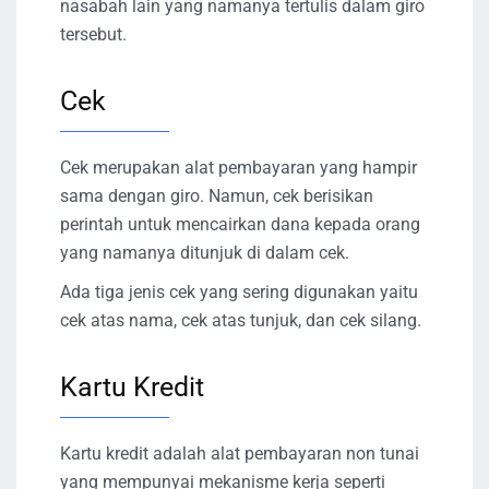
nasabah lain yang namanya tertulis dalam giro
tersebut.
Cek
Cek merupakan alat pembayaran yang hampir
sama dengan giro. Namun, cek berisikan
perintah untuk mencairkan dana kepada orang
yang namanya ditunjuk di dalam cek.
Ada tiga jenis cek yang sering digunakan yaitu
cek atas nama, cek atas tunjuk, dan cek silang.
Kartu Kredit
Kartu kredit adalah alat pembayaran non tunai
yang mempunyai mekanisme kerja seperti