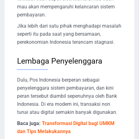
mau akan mempengaruhi kelancaran sistem
pembayaran.
Jika lebih dari satu pihak menghadapi masalah
seperti itu pada saat yang bersamaan,
perekonomian Indonesia terancam stagnasi.
Lembaga Penyelenggara
Dulu, Pos Indonesia berperan sebagai
penyelenggara sistem pembayaran, dan kini
peran tersebut diambil sepenuhnya oleh Bank
Indonesia. Di era modern ini, transaksi non
tunai atau digital semakin banyak digunakan.
Baca juga:
Transformasi Digital bagi UMKM
dan Tips Melakukannya