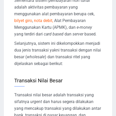
Sementara sistem pembayaran non tunai
adalah aktivitas pembayaran yang
menggunakan alat pembayaran berupa cek,
bilyet giro
,
nota debit,
Alat Pembayaran
Menggunakan Kartu (APMK), dan
e-money
yang terdiri dari
card based
dan
server
based
.
Selanjutnya, sistem ini dikelompokkan menjadi
dua jenis transaksi yakni transaksi dengan nilai
besar (
wholesale
) dan transaksi ritel yang
dijelaskan sebagai berikut:
Transaksi Nilai Besar
Transaksi nilai besar adalah transaksi yang
sifatnya
urgent
dan harus segera dilakukan
yang mencakup transaksi yang dilakukan antar
bank, transaksi di pasar keuangan, dan