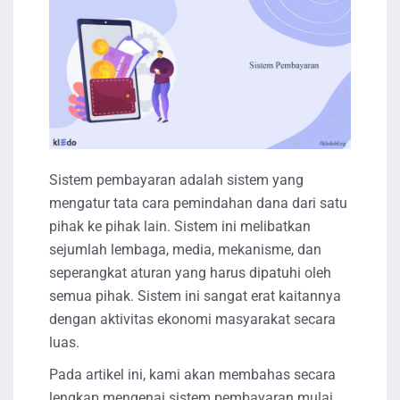
Sistem pembayaran adalah sistem yang
mengatur tata cara pemindahan dana dari satu
pihak ke pihak lain. Sistem ini melibatkan
sejumlah lembaga, media, mekanisme, dan
seperangkat aturan yang harus dipatuhi oleh
semua pihak. Sistem ini sangat erat kaitannya
dengan aktivitas ekonomi masyarakat secara
luas.
Pada artikel ini, kami akan membahas secara
lengkap mengenai sistem pembayaran mulai