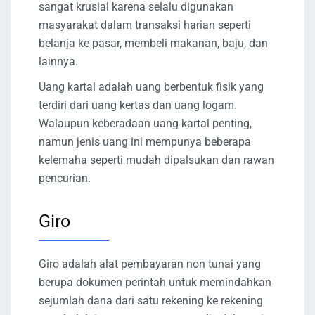
sangat krusial karena selalu digunakan
masyarakat dalam transaksi harian seperti
belanja ke pasar, membeli makanan, baju, dan
lainnya.
Uang kartal adalah uang berbentuk fisik yang
terdiri dari uang kertas dan uang logam.
Walaupun keberadaan uang kartal penting,
namun jenis uang ini mempunya beberapa
kelemaha seperti mudah dipalsukan dan rawan
pencurian.
Giro
Giro adalah alat pembayaran non tunai yang
berupa dokumen perintah untuk memindahkan
sejumlah dana dari satu rekening ke rekening