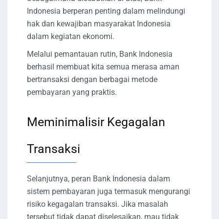
Indonesia berperan penting dalam melindungi
hak dan kewajiban masyarakat Indonesia
dalam kegiatan ekonomi.
Melalui pemantauan rutin, Bank Indonesia
berhasil membuat kita semua merasa aman
bertransaksi dengan berbagai metode
pembayaran yang praktis.
Meminimalisir Kegagalan
Transaksi
Selanjutnya, peran Bank Indonesia dalam
sistem pembayaran juga termasuk mengurangi
risiko kegagalan transaksi. Jika masalah
tersebut tidak dapat diselesaikan, mau tidak