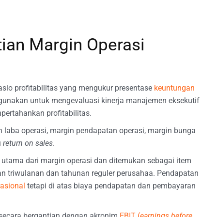
an Margin Operasi
rasio profitabilitas yang mengukur presentase
keuntungan
 digunakan untuk mengevaluasi kinerja manajemen eksekutif
rtahankan profitabilitas.
n laba operasi, margin pendapatan operasi, margin bunga
u
return on sales
.
utama dari margin operasi dan ditemukan sebagai item
an triwulanan dan tahunan reguler perusahaa. Pendapatan
rasional
tetapi di atas biaya pendapatan dan pembayaran
 secara bergantian dengan akronim
EBIT (
earnings before